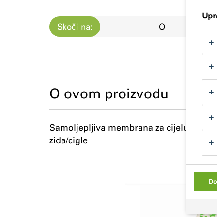
Upra
Skoči na:
O
O ovom proizvodu
Samoljepljiva membrana za cijelu površin
zida/cigle
Do