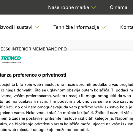
O nama
Naše robne marke
izvodi i sustavi
Tehničke informacije
Konta
E350 INTERIOR MEMBRANE PRO
ar za preference o privatnosti
MBRANE PRO
posjetite bilo koje web-mjesto, ono može spremiti podatke u vaš pregle
a iz njega dohvatiti, što se uglavnom obavlja putem kolačića. Ti podaci 
 o vama, vašim preferencama, vašem uređaju ili mogu omogućiti da web-
to radi na očekivani način. Tim podacima obično vas se ne može izravn
tificirati, no oni nam omogućavaju da vam pružimo web-iskustvo koje je
gođeno vama. Neke vrste kolačića možete isključiti. Želite li saznati više 
jeniti zadane postavke, pritisnite naslove različitih kategorija. Napomi
im, da blokiranje određenih vrsta kolačića može utjecati na vaše iskust
rebe web-mjesta i usluge koje možemo ponuditi.