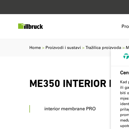
Pro
Home
Proizvodi i sustavi
Tražilica proizvoda
M
Cent
ME350 INTERIOR ME
Kad 
ili g
biti
mjes
iden
interior membrane PRO
prila
promi
međut
upot