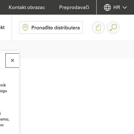
Kontakt obrazac
Preprodavači
HR
kt
Pronađite distributera
dnik
mogu
o
i
njemo,
vo