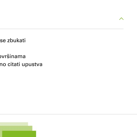
 se zbukati
površinama
o citati upustva