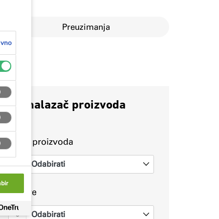
Preuzimanja
ivno
Pronalazač proizvoda
Vrste proizvoda
Odabirati
0
bir
Prijave
Odabirati
0