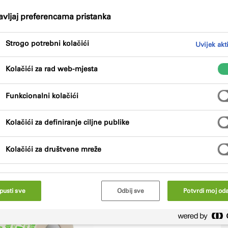
vljaj preferencama pristanka
Prednosti proizvoda
Certifikate
Strogo potrebni kolačići
Uvijek akt
Kolačići za rad web-mjesta
Funkcionalni kolačići
Kolačići za definiranje ciljne publike
u za vanjsko brtvljenje prozora između okvira i
Kolačići za društvene mreže
pusti sve
Odbij sve
Potvrdi moj oda