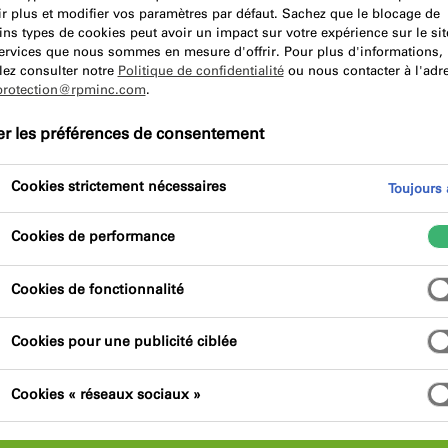
r plus et modifier vos paramètres par défaut. Sachez que le blocage de
ins types de cookies peut avoir un impact sur votre expérience sur le sit
services que nous sommes en mesure d'offrir. Pour plus d'informations,
lez consulter notre
Politique de confidentialité
ou nous contacter à l'adr
protection@rpminc.com
.
Avantages du produit
Certifications
er les préférences de consentement
Cookies strictement nécessaires
Toujours a
Cookies de performance
Cookies de fonctionnalité
pplications de construction où un degré élevé
ue les connexions sol-mur, mur-plafond, autour
Cookies pour une publicité ciblée
léments à ossature en bois et pour divers joints
convient aux projets de construction et de
Cookies « réseaux sociaux »