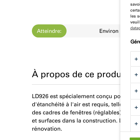
savoi
certa
les 
veuil
data
Atteindre:
Environ
Gér
À propos de ce produit
LD926 est spécialement conçu pour les a
d'étanchéité à l'air est requis, telles q
des cadres de fenêtres (réglables), des é
et surfaces dans la construction. LD926 
rénovation.