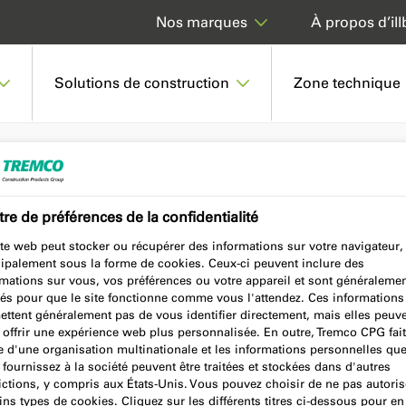
À propos d’ill
Nos marques
Solutions de construction
Zone technique
6 WATERBASED i-SEAL COATING
re de préférences de la confidentialité
te web peut stocker ou récupérer des informations sur votre navigateur,
i-SEAL
cipalement sous la forme de cookies. Ceux-ci peuvent inclure des
rmations sur vous, vos préférences ou votre appareil et sont généraleme
sés pour que le site fonctionne comme vous l'attendez. Ces informations
ettent généralement pas de vous identifier directement, mais elles peuv
 offrir une expérience web plus personnalisée. En outre, Tremco CPG fait
e d'une organisation multinationale et les informations personnelles qu
fournissez à la société peuvent être traitées et stockées dans d'autres
ictions, y compris aux États-Unis. Vous pouvez choisir de ne pas autoris
ins types de cookies. Cliquez sur les différents titres ci-dessous pour en