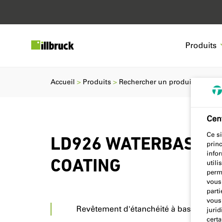
Produits
Accueil
Produits
Rechercher un produit
LD92
Cent
Ce si
LD926 WATERBASED 
prin
info
COATING
utili
perm
vous
parti
vous 
Revêtement d'étanchéité à base d'eau
jurid
certa