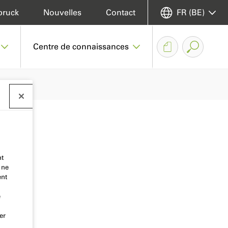
bruck
Nouvelles
Contact
FR (BE)
Centre de connaissances
nt
 ne
ent
e
er