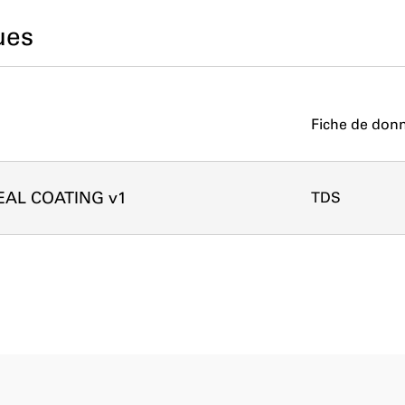
ues
Fiche de donn
SEAL COATING v1
TDS