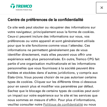
Centre de préférences de la confidentialité
Ce site web peut stocker ou récupérer des informations sur
AA881 2K CARTRIDGE
votre navigateur, principalement sous la forme de cookies.
Ceux-ci peuvent inclure des informations sur vous, vos
GUN 310 COMBI
préférences ou votre appareil et sont généralement utilisés
pour que le site fonctionne comme vous l'attendez. Ces
informations ne permettent généralement pas de vous
identifier directement, mais elles peuvent vous offrir une
expérience web plus personnalisée. En outre, Tremco CPG fait
2K Canister Gun 200-310 Combi
partie d'une organisation multinationale et les informations
personnelles que vous fournissez à la société peuvent être
traitées et stockées dans d'autres juridictions, y compris aux
États-Unis. Vous pouvez choisir de ne pas autoriser certains
types de cookies. Cliquez sur les différents titres ci-dessous
pour en savoir plus et modifier vos paramètres par défaut.
Sachez que le blocage de certains types de cookies peut avoir
un impact sur votre expérience sur le site et les services que
nous sommes en mesure d'offrir. Pour plus d'informations,
Environ
Avantages du produit
veuillez consulter notre
Politique de confidentialité
ou nous
Atteindre: