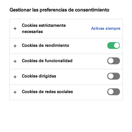
Saltar
Beneficios del producto
a:
Gestionar las preferencias de consentimiento
Certificaciones
Descargas
Cookies estrictamente
Activas siempre
necesarias
Cookies de rendimiento
Buscador de productos
Cookies de funcionalidad
Cookies dirigidas
Familias de productos
Cookies de redes sociales
Escoger
0
Áreas de aplicación
Escoger
0