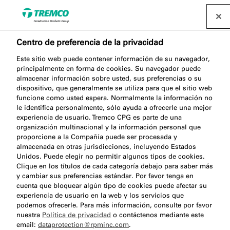
Centro de preferencia de la privacidad
Este sitio web puede contener información de su navegador,
PU700 STONE & WOOD
principalmente en forma de cookies. Su navegador puede
almacenar información sobre usted, sus preferencias o su
ADHESIVE
dispositivo, que generalmente se utiliza para que el sitio web
funcione como usted espera. Normalmente la información no
le identifica personalmente, sólo ayuda a ofrecerle una mejor
experiencia de usuario. Tremco CPG es parte de una
organización multinacional y la información personal que
Adhesivo piedra y madera
proporcione a la Compañía puede ser procesada y
almacenada en otras jurisdicciones, incluyendo Estados
Unidos. Puede elegir no permitir algunos tipos de cookies.
Clique en los títulos de cada categoría debajo para saber más
y cambiar sus preferencias estándar. Por favor tenga en
cuenta que bloquear algún tipo de cookies puede afectar su
experiencia de usuario en la web y los servicios que
podemos ofrecerle. Para más información, consulte por favor
nuestra
Política de privacidad
o contáctenos mediante este
Acerca de
Video
email:
dataprotection@rpminc.com
.