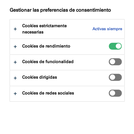
Gestionar las preferencias de consentimiento
Cookies estrictamente
Activas siempre
necesarias
Cookies de rendimiento
Cookies de funcionalidad
Cookies dirigidas
El
sellado hermético
es una de las técnicas más
importantes en la construcción moderna. Aunque
Cookies de redes sociales
históricamente se ha priorizado la resistencia
estructural y la estética, los avances en ciencia de
materiales y
sostenibilidad
han demostrado que un
sellado adecuado es esencial para garantizar la
eficiencia energética
, la
durabilidad
de los edificios y el