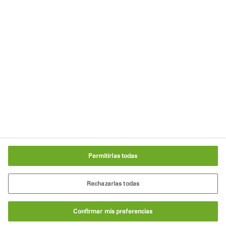
Política de Privacidad
Términos de uso
Aviso legal
Condiciones generales de venta
Política de cookies
Configuración de cookies
Permitirlas todas
Rechazarlas todas
Confirmar mis preferencias