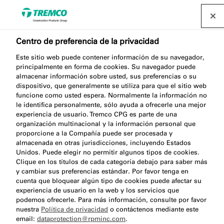
Centro de preferencia de la privacidad
¿Por qué es crucial un
Este sitio web puede contener información de su navegador,
principalmente en forma de cookies. Su navegador puede
almacenar información sobre usted, sus preferencias o su
sellado hermético en los
dispositivo, que generalmente se utiliza para que el sitio web
funcione como usted espera. Normalmente la información no
edificios?
le identifica personalmente, sólo ayuda a ofrecerle una mejor
experiencia de usuario. Tremco CPG es parte de una
organización multinacional y la información personal que
proporcione a la Compañía puede ser procesada y
almacenada en otras jurisdicciones, incluyendo Estados
Unidos. Puede elegir no permitir algunos tipos de cookies.
Tremco CPG Iberia / 01 diciembre 2024
Clique en los títulos de cada categoría debajo para saber más
y cambiar sus preferencias estándar. Por favor tenga en
cuenta que bloquear algún tipo de cookies puede afectar su
experiencia de usuario en la web y los servicios que
podemos ofrecerle. Para más información, consulte por favor
nuestra
Política de privacidad
o contáctenos mediante este
email:
dataprotection@rpminc.com
.