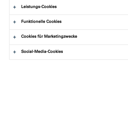
Leistungs-Cookies
Funktionelle Cookies
Cookies für Marketingzwecke
Gesundheitsschädliche
Social-Media-Cookies
Innenraumluft
Die luftdichte Gebäudehülle spielt sowohl beim
Energiesparen als auch für eine gute
Innenraumlufthygiene eine zentrale Rolle. Ihre richtige
Auslegung und korrekte Ausführung
entscheiden darüber, ob der Luftwechsel im Haus
kontrolliert oder zufällig stattfindet, ob Bauschäden und
Schimmel drohen oder für Jahrzehnte alles in Ordnung
ist. Gleichzeitig können sich im luftdichten Haus