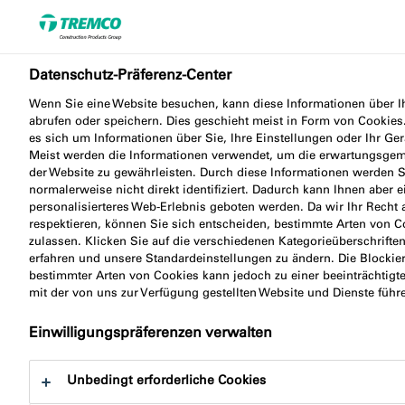
Datenschutz-Präferenz-Center
Gesünder bauen mit
Wenn Sie eine Website besuchen, kann diese Informationen über 
illbruck
abrufen oder speichern. Dies geschieht meist in Form von Cookies
es sich um Informationen über Sie, Ihre Einstellungen oder Ihr Ger
Meist werden die Informationen verwendet, um die erwartungsge
der Website zu gewährleisten. Durch diese Informationen werden S
normalerweise nicht direkt identifiziert. Dadurch kann Ihnen aber e
Die Nachfrage und Aufmerksamkeit für gesündere
personalisierteres Web-Erlebnis geboten werden. Da wir Ihr Recht 
respektieren, können Sie sich entscheiden, bestimmte Arten von C
Gebäude zum Leben, Arbeiten und Lernen ist enorm
zulassen. Klicken Sie auf die verschiedenen Kategorieüberschrifte
gewachsen - nicht zuletzt durch staatliche Vorgaben
erfahren und unsere Standardeinstellungen zu ändern. Die Blockie
zu Energieeffizienz und Innenraumhygiene. Die
bestimmter Arten von Cookies kann jedoch zu einer beeinträchtigt
mit der von uns zur Verfügung gestellten Website und Dienste führ
Arbeit und Erfahrung des Sentinel Haus
Instituts bietet allen Akteuren am Bau einen
Einwilligungspräferenzen verwalten
wissenschaftlich fundierten Kompetenz- und
Erfahrungspool für den gesamten Bereich der
Unbedingt erforderliche Cookies
gesundheitlichen Sicherheit und Behaglichkeit.