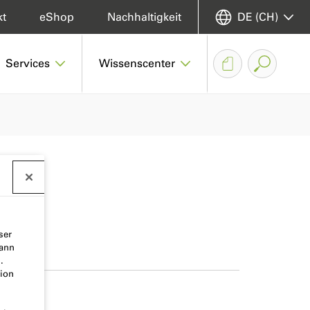
kt
eShop
Nachhaltigkeit
DE (CH)
Services
Wissenscenter
ser
kann
.
ion