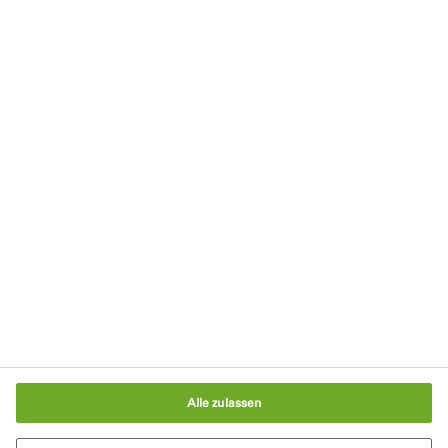
Kontakt
Impressum
Datenschutzerklärung
Nutzungsbedingungen
Cookie-Richtlinie
AGB
Cookie-Einstellungen
Alle zulassen