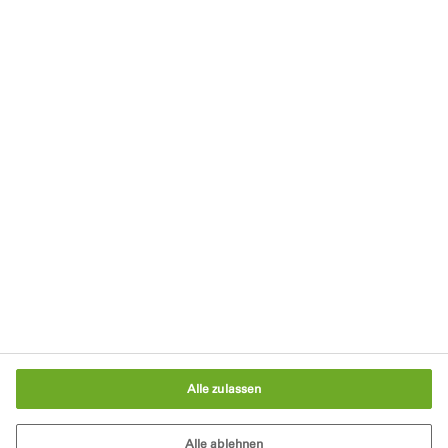
Kontakt
Impressum
Datenschutzerklärung
Nutzungsbedingungen
Cookie-Richtlinie
AGB
Cookie-Einstellungen
Alle zulassen
Alle ablehnen