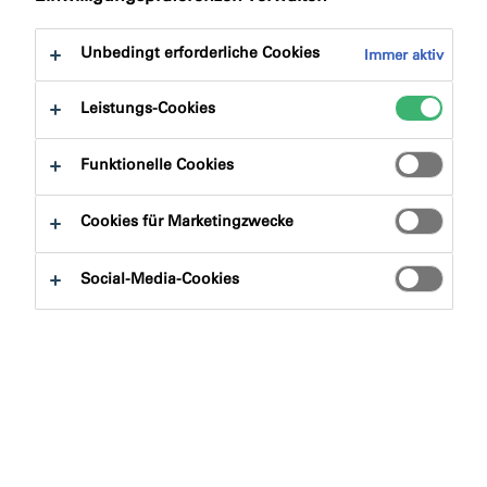
Unbedingt erforderliche Cookies
Immer aktiv
Leistungs-Cookies
Funktionelle Cookies
Cookies für Marketingzwecke
Social-Media-Cookies
Fenstermontage in
schwindelerregender Höhe
Die Berggaststätte an der Bergstation der
Karwendelbahn steht auf 2.244 Metern Höhe. Aufgrund
der exponierten Lage ist das Gebäude mit Gaststätte,
Veranstaltungssaal, Brauerei und Brennerei extremen