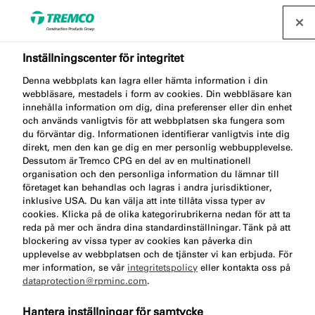
Inställningscenter för integritet
Ladda enkelt ned
Denna webbplats kan lagra eller hämta information i din
tekniska
webbläsare, mestadels i form av cookies. Din webbläsare kan
innehålla information om dig, dina preferenser eller din enhet
och används vanligtvis för att webbplatsen ska fungera som
produktdatablad,
du förväntar dig. Informationen identifierar vanligtvis inte dig
direkt, men den kan ge dig en mer personlig webbupplevelse.
certifieringar eller
Dessutom är Tremco CPG en del av en multinationell
organisation och den personliga information du lämnar till
miljödeklarationer (EPD).
företaget kan behandlas och lagras i andra jurisdiktioner,
inklusive USA. Du kan välja att inte tillåta vissa typer av
cookies. Klicka på de olika kategorirubrikerna nedan för att ta
reda på mer och ändra dina standardinställningar. Tänk på att
blockering av vissa typer av cookies kan påverka din
I vårt praktiska nedladdningscenter får du tillgång till
upplevelse av webbplatsen och de tjänster vi kan erbjuda. För
mer information, se vår
integritetspolicy
eller kontakta oss på
alla tekniska datablad och säkerhetsdatablad, guider,
dataprotection@rpminc.com
.
prestandadeklarationer, certifikat och mycket mer.
Du kan välja att ladda ned ett enskilt dokument eller
Hantera inställningar för samtycke