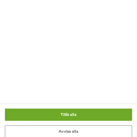
Håll dig uppdaterad
Anmäl dig till vårt nyhetsbrev
Integritetspolicy
Impressum
Användarvillkor
Policy för cookies
Cookie-inställningar
Tillåt alla
Avvisa alla