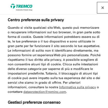
Centro preferenze sulla privacy
Casi di studio
Quando si visita qualsiasi sito Web, questo può memorizzare
o recuperare informazioni sul tuo browser, in gran parte sotto
forma di cookie. Queste informazioni potrebbero essere su di
te, le tue preferenze o il tuo dispositivo e sono utilizzate in
illbruck è orgogliosa dei prodotti, dei servizi e delle
gran parte per far funzionare il sito secondo le tue aspettative.
soluzioni che offre. Con anni di esperienza nella
Le informazioni di solito non ti identificano direttamente, ma
possono fornire un'esperienza Web più personalizzata. Poiché
ricerca della migliore combinazione di prodotti e
rispettiamo il tuo diritto alla privacy, è possibile scegliere di
sistemi, illbruck ha lavorato a una vasta gamma di
non consentire alcuni tipi di cookie. Clicca sulle intestazioni
progetti. Dai un'occhiata ad alcune delle soluzioni
delle diverse categorie per saperne di più e modificare le
impostazioni predefinite. Tuttavia, il bloccaggio di alcuni tipi
professionali fornite per numerosi progetti qui di
di cookie può avere impatto sulla tua esperienza del sito e dei
seguito:
servizi che siamo in grado di offrire. Per ulteriori
informazioni, consultare la nostra
Informativa sulla privacy
o
contattare
dataprotection@rpminc.com
.
Gestisci preferenze consenso